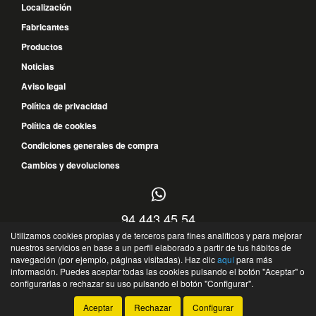
Localización
Fabricantes
Productos
Noticias
Aviso legal
Política de privacidad
Política de cookies
Condiciones generales de compra
Cambios y devoluciones
94 443 45 54
Utilizamos cookies propias y de terceros para fines analíticos y para mejorar
616 119 841
nuestros servicios en base a un perfil elaborado a partir de tus hábitos de
navegación (por ejemplo, páginas visitadas). Haz clic
aquí
para más
Parque Empresarial Abra Industrial, 1.5.1 B - 48530 - Ortuella - Bizkaia - España
información. Puedes aceptar todas las cookies pulsando el botón "Aceptar" o
©
JEDSA
- 2026 -
Tienda online de recambios de Gira
configurarlas o rechazar su uso pulsando el botón "Configurar".
Aceptar
Rechazar
Configurar