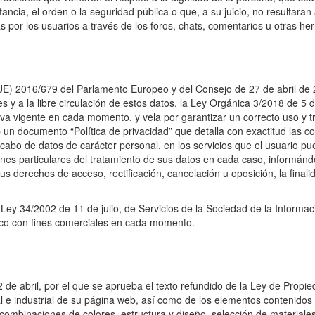
nfancia, el orden o la seguridad pública o que, a su juicio, no resultar
por los usuarios a través de los foros, chats, comentarios u otras her
E) 2016/679 del Parlamento Europeo y del Consejo de 27 de abril de 20
es y a la libre circulación de estos datos, la Ley Orgánica 3/2018 de 5
a vigente en cada momento, y vela por garantizar un correcto uso y tr
 un documento “Política de privacidad” que detalla con exactitud las co
ecabo de datos de carácter personal, en los servicios que el usuario pu
ones particulares del tratamiento de sus datos en cada caso, informándo
sus derechos de acceso, rectificación, cancelación u oposición, la fina
y 34/2002 de 11 de julio, de Servicios de la Sociedad de la Informació
nico con fines comerciales en cada momento.
 de abril, por el que se aprueba el texto refundido de la Ley de Propie
al e industrial de su página web, así como de los elementos contenidos 
s, combinaciones de colores, estructura y diseño, selección de materi