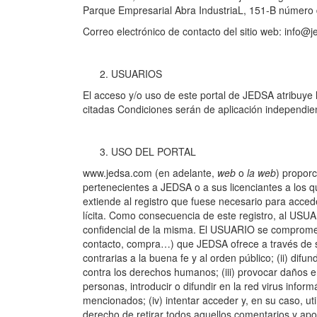
Parque Empresarial Abra IndustriaL, 151-B número de
Correo electrónico de contacto del sitio web: info@
USUARIOS
El acceso y/o uso de este portal de JEDSA atribuye
citadas Condiciones serán de aplicación independi
USO DEL PORTAL
www.jedsa.com
(en adelante,
web
o
la web
) proporc
pertenecientes a JEDSA o a sus licenciantes a los 
extiende al registro que fuese necesario para acce
lícita. Como consecuencia de este registro, al USU
confidencial de la misma. El USUARIO se compromet
contacto, compra…) que JEDSA ofrece a través de su po
contrarias a la buena fe y al orden público; (ii) dif
contra los derechos humanos; (iii) provocar daños en
personas, introducir o difundir en la red virus info
mencionados; (iv) intentar acceder y, en su caso, ut
derecho de retirar todos aquellos comentarios y apor