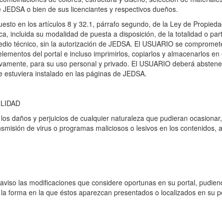
de JEDSA o bien de sus licenciantes y respectivos dueños.
uesto en los artículos 8 y 32.1, párrafo segundo, de la Ley de Propied
ica, incluida su modalidad de puesta a disposición, de la totalidad o pa
medio técnico, sin la autorización de JEDSA. El USUARIO se compromete
 elementos del portal e incluso imprimirlos, copiarlos y almacenarlos e
ivamente, para su uso personal y privado. El USUARIO deberá abstenerse
e estuviera instalado en las páginas de JEDSA.
LIDAD
s daños y perjuicios de cualquier naturaleza que pudieran ocasionar, a
transmisión de virus o programas maliciosos o lesivos en los contenido
aviso las modificaciones que considere oportunas en su portal, pudiend
la forma en la que éstos aparezcan presentados o localizados en su po