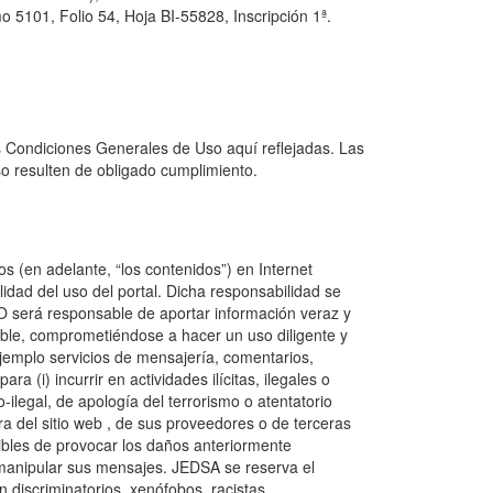
 5101, Folio 54, Hoja BI-55828, Inscripción 1ª.
s Condiciones Generales de Uso aquí reflejadas. Las
o resulten de obligado cumplimiento.
s (en adelante, “los contenidos”) en Internet
ad del uso del portal. Dicha responsabilidad se
IO será responsable de aportar información veraz y
ble, comprometiéndose a hacer un uso diligente y
emplo servicios de mensajería, comentarios,
 (i) incurrir en actividades ilícitas, ilegales o
-ilegal, de apología del terrorismo o atentatorio
ra del sitio web , de sus proveedores o de terceras
ptibles de provocar los daños anteriormente
 o manipular sus mensajes. JEDSA se reserva el
 discriminatorios, xenófobos, racistas,