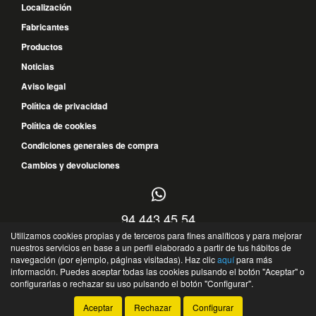
Localización
Fabricantes
Productos
Noticias
Aviso legal
Política de privacidad
Política de cookies
Condiciones generales de compra
Cambios y devoluciones
94 443 45 54
Utilizamos cookies propias y de terceros para fines analíticos y para mejorar
616 119 841
nuestros servicios en base a un perfil elaborado a partir de tus hábitos de
navegación (por ejemplo, páginas visitadas). Haz clic
aquí
para más
Parque Empresarial Abra Industrial, 1.5.1 B - 48530 - Ortuella - Bizkaia - España
información. Puedes aceptar todas las cookies pulsando el botón "Aceptar" o
©
JEDSA
- 2026 -
Tienda online de recambios de Gira
configurarlas o rechazar su uso pulsando el botón "Configurar".
Aceptar
Rechazar
Configurar