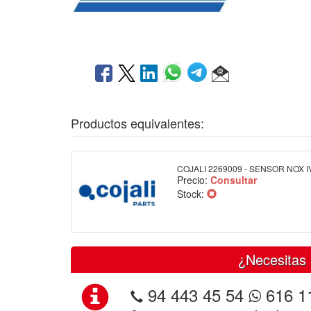
Productos equivalentes:
COJALI 2269009 - SENSOR NOX 
Precio:
Consultar
Stock:
¿Necesitas 
94 443 45 54
616 1