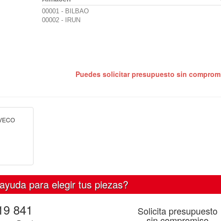
00001 - BILBAO
00002 - IRUN
Puedes solicitar presupuesto sin compro
IVECO
ayuda para elegir tus piezas?
19 841
Solicita presupuesto
sin compromiso