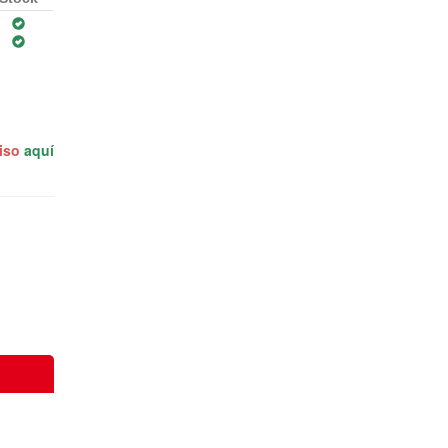
miso
aquí