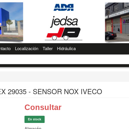
tacto
Localización
Taller
Hidráulica
EX 29035 - SENSOR NOX IVECO
Consultar
En stock
Almacén